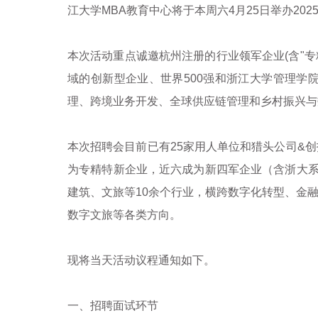
江大学
MBA
教育中心将于本周六
4
月
25
日举办
202
本次活动重点诚邀杭州注册的行业领军企业
(
含
"
专
域的创新型企业、世界
500
强和浙江大学管理学
理、跨境业务开发、全球供应链管理和乡村振兴与
本次招聘会目前已有
25
家用人单位和猎头公司
&
创
为专精特新企业，近六成为新四军企业（含浙大
建筑、文旅等
10
余个行业，横跨数字化转型、金
数字文旅等各类方向。
现将当天活动议程通知如下。
一、招聘面试环节