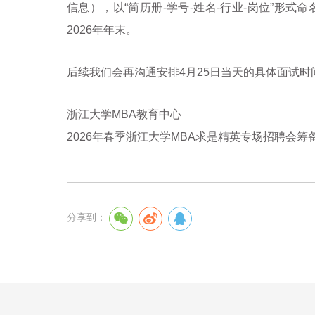
信息），以“简历册
-
学号
-
姓名
-
行业
-
岗位”形式命
2026
年年末。
后续我们会再沟通安排
4
月
25
日当天的具体面试时
浙江大学
MBA
教育中心
2026年春季浙江大学
MBA
求是精英专场招聘会筹
分享到：