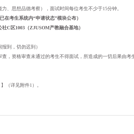
能力、思想品德考察），面试时间每位考生不少于
15
分钟。
排已在考生系统内“申请状态”模块公布）
公社
C
区
1003
（
ZJUSOM
产教融合基地）
间报到，切勿迟到）
审查，资格审查未通过的考生不得面试，所造成的一切后果由考
）】（详见附件
1
）。