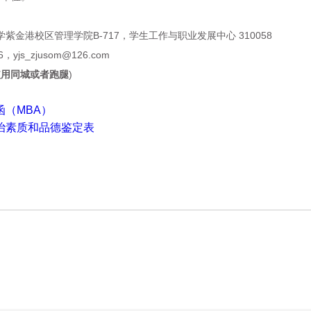
学紫金港校区
管理学院
B-717，学生工作与职业发展中心
310058
，yjs_zjusom@126.com
使用同城或者跑腿
)
函（MBA）
政治素质和品德鉴定表