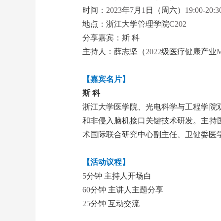
时间：
2023
年
7
月
1
日（周六）
19:00-20:3
地点：浙江大学管理学院
C202
分享嘉宾：斯 科
主持人：薛志坚（
2022
级医疗健康产业
【嘉宾名片】
斯
科
浙江大学医学院、光电科学与工程学院
和非侵入脑机接口关键技术研发。主持
术国际联合研究中心副主任、卫健委医
【活动议程】
5
分钟
主持人开场白
60
分钟
主讲人主题分享
25
分钟
互动交流