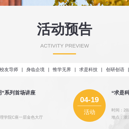
活动预告
ACTIVITY PREVIEW
校友导师
|
身临企境
|
惟学无界
|
求是科技
|
创研创语
|
明”系列首场讲座
“求是
04-19
时间：202
活动
理学院C座一层金色大厅
地点：浙