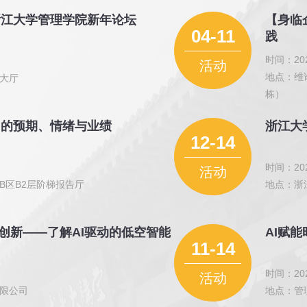
5浙江大学管理学院新年论坛
【身临
04-11
践
时间：202
活动
地点：维
大厅
栋）
中的预期、情绪与业绩
浙江大
12-14
时间：202
活动
B区B2层阶梯报告厅
地点：浙
创新——了解AI驱动的低空智能
AI赋能
11-14
时间：202
活动
限公司
地点：管理