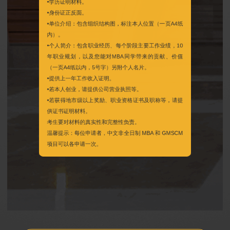
•身份证正反面。
•单位介绍：包含组织结构图，标注本人位置（一页A4纸
内）。
•个人简介：包含职业经历、每个阶段主要工作业绩，10
年职业规划，以及您能对MBA同学带来的贡献、价值
（一页A4纸以内，5号字）另附个人名片。
•提供上一年工作收入证明。
•若本人创业，请提供公司营业执照等。
•若获得地市级以上奖励、职业资格证书及职称等，请提
供证书证明材料。
考生要对材料的真实性和完整性负责。
温馨提示：每位申请者，中文非全日制 MBA 和 GMSCM
项目可以各申请一次。