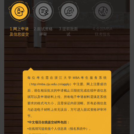
1.网上申请
2.面试资格
3.提前批面
4.全国MBA
5.参加全国
及信息提交
评审
试
联考报名
MBA联考
每位考生需在浙江大学MBA考生服务系统
（http://mba.zju.edu.cn/apply）中注册。网上注册成功
后，请在相应批次的申请截止日期前完成在线申请信息
填写以及申请材料上传。所有电子申请材料需满足系统
要求的格式与大小，且需保证内容清晰。所有必填信息
与必选电子材料上传无误后，方可进入面试资格评审环
节。
*中文项目在线提交材料包括：
•在线填写提前批个人信息表（报名系统中）。
•学历证明材料。