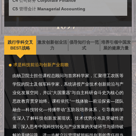
C4 公司财务 Corporate Finance
C5 管理会计 Managerial Accounting
践行学科交叉
激发创新创业活
倡导知行合一范
培养引领中国发
BEST战略
力
式
展的健康力量
求是科技前沿与创新产业前瞻
由杨卫院士担任课程总顾问与首席科学家，汇聚理工农医等
学院的院士及领军科学家，系统讲授产业技术创新前沿与产
业化发展空间，并以“大国重器”与自主科研奋斗史为核心的
思政教育贯穿始终。课程依托“一线体验—前沿探索—团队
融合—科技转化—传播带动”五阶段培养体系，引导商科学
生深入了解科技创新发展现状、技术优势分布及突破性进
展，深入思考中国科技转化与产业发展的关键环节与亟待破
解的关键问题，进一步树立以管理赋能科技创新的责任担当